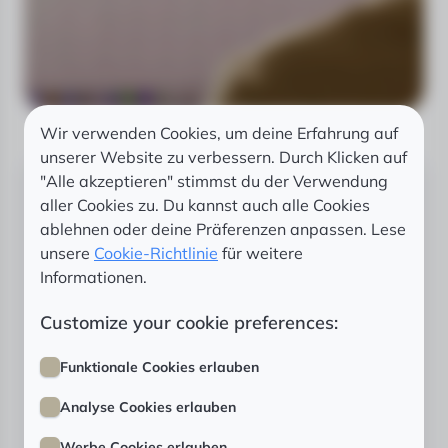
Wir verwenden Cookies, um deine Erfahrung auf
unserer Website zu verbessern. Durch Klicken auf
Einführung in die Coachingapp -
"Alle akzeptieren" stimmst du der Verwendung
aller Cookies zu. Du kannst auch alle Cookies
alles im Blick, alles online
ablehnen oder deine Präferenzen anpassen. Lese
Ich stelle Dir meine persönliche Coachingapp zur
unsere
Cookie-Richtlinie
für weitere
Verfügung - einfach, digital und übersichtlich.
Informationen.
Damit behalten wir gemeinsam den Überblick
über:
Customize your cookie preferences:
Deine Ernährung,
Funktionale Cookies erlauben
Deine Alltagsbewegung,
Deine Trainingseinheiten,
Analyse Cookies erlauben
Deine Gewichtsentwicklung und
Werbe Cookies erlauben